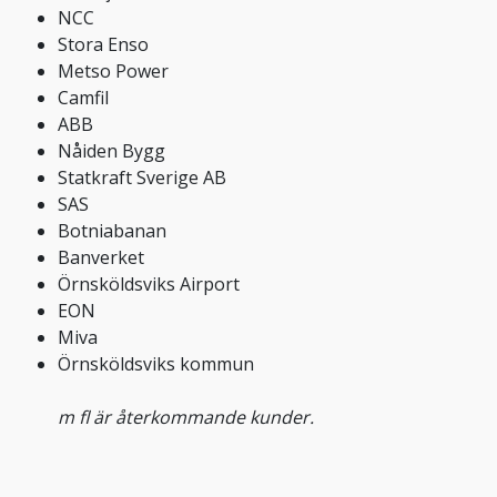
NCC
Stora Enso
Metso Power
Camfil
ABB
Nåiden Bygg
Statkraft Sverige AB
SAS
Botniabanan
Banverket
Örnsköldsviks Airport
EON
Miva
Örnsköldsviks kommun
m fl är återkommande kunder.