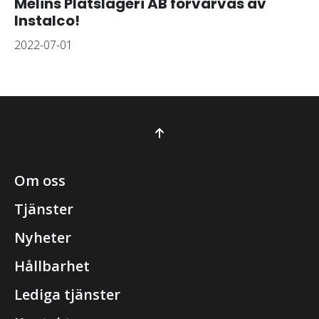
Melins Plåtslageri AB förvärvas av
Instalco!
2022-07-01
Om oss
Tjänster
Nyheter
Hållbarhet
Lediga tjänster